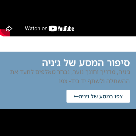
סיפור המסע של ג׳ניה
ג׳ניה, מדריך וחונך נוער, נבחר מאלפים לתעד את
ההשתלה ולשתף יד ביד- צפו
צפו במסע של ג׳ניה