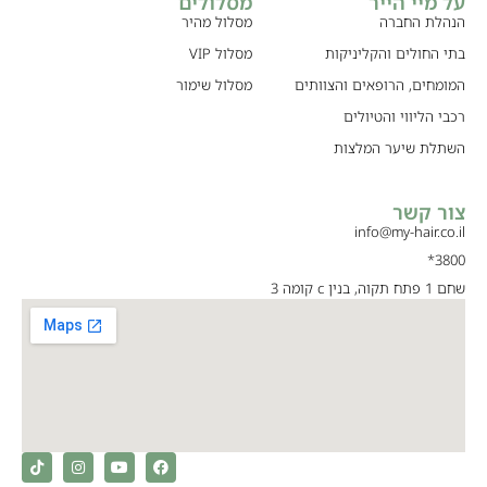
על מיי הייר
מסלולים
הנהלת החברה
מסלול מהיר
בתי החולים והקליניקות
מסלול VIP
המומחים, הרופאים והצוותים
מסלול שימור
רכבי הליווי והטיולים
השתלת שיער המלצות
צור קשר
info@my-hair.co.il
3800*
שחם 1 פתח תקוה, בנין c קומה 3