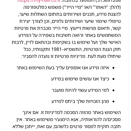
515891208) המופעל בכתובת:
https://my-hair.co.il
(להלן: “האתר” ו/או “מיי הייר”) משמש כפלטפורמה
להצגת מידע, תכנים ושירותים בתחום השתלות שיער,
טיפולי שימור שיער ושירותים נלווים, וכן לצורך יצירת
קשר, תיאום פגישות וייעוץ. מיי הייר מכבדת את פרטיות
המשתמשים באתר ורואה חשיבות בשמירה על המידע
האישי שלך ועל שימוש בו בשקיפות ובהתאם לדין, לרבות
חוק הגנת הפרטיות, התשמ״א–1981 ותקנותיו, ככל
שיחולו מעת לעת. מדיניות פרטיות זו נועדה להסביר:
איזה מידע אנו אוספים עליך בעת השימוש באתר
כיצד אנו עושים שימוש במידע
למי המידע עשוי להיות מועבר
מהן הזכויות שלך ביחס למידע
השימוש באתר מהווה הסכמה למדיניות זו. אם אינך
מסכים/ה להוראותיה, אנא הימנע/י משימוש באתר. אין
חובה חוקית למסור פרטים כלשהם; עם זאת, ייתכן שללא