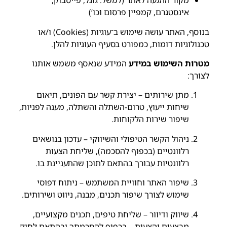
מקור ההגעה לאתר (למשל: גוגל, פייסבוק,
אינסטגרם, קמפיין פרסום וכו’)
בנוסף, האתר עושה שימוש ב־עוגיות (Cookies) ו/או
טכנולוגיות דומות, כמפורט בסעיף העוגיות להלן.
מטרות השימוש במידע
המידע שנאסף משמש אותנו
לצורך:
מתן שירותים – יצירת קשר עם הפונים, תיאום
שיחות ייעוץ, טרום-השתלה והשתלה, מענה לפניות,
שיפור שירות הלקוחות.
ניהול הקשר הטיפולי והשיווקי – עדכון בנושאים
רלוונטיים (בכפוף להסכמה), שליחת הצעות
רלוונטיות עבורך בהתאם לתוכן שהתעניינת בו.
שיפור האתר וחוויית המשתמש – ניתוח דפוסי
שימוש לצורך שיפור תכנים, מבנה, ניווט ושירותים.
שיווק ודיוור – שליחת טיפים, תכנים מקצועיים,
מבצעים והצעות – בכפוף להסכמתך ובהתאם לחוק