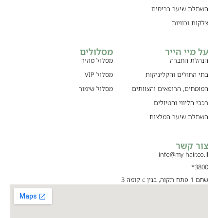
השתלת שיער בריסים
צלקות וכוויות
על מיי הייר
מסלולים
הנהלת החברה
מסלול מהיר
בתי החולים והקליניקות
מסלול VIP
המומחים, הרופאים והצוותים
מסלול שימור
רכבי הליווי והטיולים
השתלת שיער המלצות
צור קשר
info@my-hair.co.il
3800*
שחם 1 פתח תקוה, בנין c קומה 3