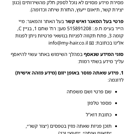
מסירת מידע מסוים לא נוכל לספק חלק מהשירותים (כגון
יצירת קשר, תיאום ייעוץ, החזרת שיחה וכדומה).
פרטי בעל המאגר ואיש קשר
בעל האתר והמאגר: מיי
הייר בע״מ ח.פ.: 515891208 מען: רח’ שחם 1, בניין C,
קומה 3, פתח תקווה לפניות בנושאי פרטיות ניתן לפנות
אלינו בכתובת: 📧
info@my-hair.co.il
סוגי המידע שנאסף
במהלך השימוש באתר עשוי להיאסף
עליך מידע בשתי רמות:
1. מידע שאתה מוסר באופן יזום (מידע מזהה אישית)
לדוגמה:
שם פרטי ושם משפחה
מספר טלפון
כתובת דוא”ל
תוכן פניות שאתה מזין בטפסים (״צור קשר״,
״תיאום שיחה״, ״ייעוץ״ וכו׳)