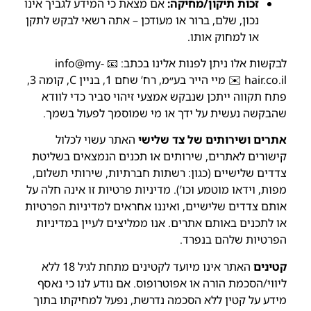
זכות תיקון/מחיקה:
אם מצאת כי המידע לגביך אינו
נכון, שלם, ברור או מעודכן – אתה רשאי לבקש לתקן
או למחוק אותו.
לבקשות אלו ניתן לפנות אלינו בכתב: 📧
info@my-
hair.co.il
✉️ מיי הייר בע״מ, רח’ שחם 1, בניין C, קומה 3,
פתח תקווה ייתכן שנבקש אמצעי זיהוי סביר כדי לוודא
שהבקשה נעשית על ידך או מי שמוסמך לפעול בשמך.
אתרים ושירותים של צד שלישי
האתר עשוי לכלול
קישורים לאתרים, שירותים או תכנים הנמצאים בשליטת
צדדים שלישיים (כגון: רשתות חברתיות, שירותי תשלום,
מפות, וידאו מוטמע וכו’). מדיניות פרטיות זו אינה חלה על
אותם צדדים שלישיים, ואיננו אחראים למדיניות הפרטיות
או לתכנים באותם אתרים. אנו ממליצים לעיין במדיניות
הפרטיות שלהם בנפרד.
קטינים
האתר אינו מיועד לקטינים מתחת לגיל 18 ללא
ליווי/הסכמת הורה או אפוטרופוס. אם נודע לנו כי נאסף
מידע על קטין ללא הסכמה נדרשת, נפעל למחיקתו בתוך