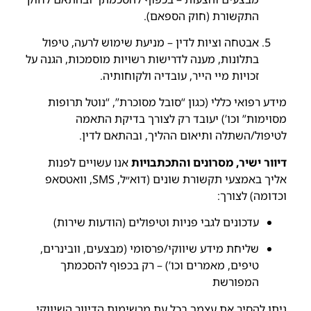
התקשורת (חוק הספאם).
אבטחה וציות לדין – מניעת שימוש לרעה, טיפול
בתלונות, מענה לדרישות רשויות מוסמכות, הגנה על
זכויות מיי הייר, עובדיה ולקוחותיה.
מידע רפואי כללי (כגון “סובל מסוכרת”, “נוטל תרופות
מסוימות” וכו’) יעובד רק לצורך בדיקת התאמה
לטיפול/השתלה ותיאום ההליך, ובהתאם לדין.
דיוור ישיר, מסרונים והתכתבויות
אנו עשויים לפנות
אליך באמצעי תקשורת שונים (דוא״ל, SMS, וואטסאפ
וכדומה) לצורך:
עדכונים לגבי פניות וטיפולים (הודעות שירות)
שליחת מידע שיווקי/פרסומי (מבצעים, וובינרים,
טיפים, מאמרים וכו’) – רק בכפוף להסכמתך
המפורשת
ניתן להסיר את עצמך בכל עת מרשימות הדיוור השיווקי,