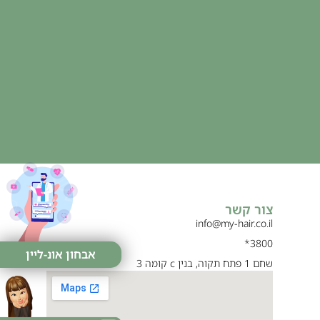
צור קשר
info@my-hair.co.il
3800*
אבחון אונ-ליין
שחם 1 פתח תקוה, בנין c קומה 3