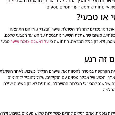
לאחר השתלת השיער, אתם צפויים לחוש כאבים "טבעיים" שהינם חלק מתהליך ההחלמה. הכאבים ילוו אתכם ב-4 הימים
אי נוחות שתימשך עוד יומיים נוספים.
 את המועמדים לתהליך השתלת שיער (ובצדק). אז הם התוצאה
 מפתיע, משום שהשתלת השיער מתבססת על השיער הטבעי שלכם.
טה, ולא רק בגלל המראה. התחושה כי
על ראשכם צומח שיער
טבעי
 את הקרקפת במטרה להסוות את שיערם הדליל. כשבוע לאחר השתלת
חר. המגע של אביזר מסוים עם הזקיקים, עלול להוביל לזיהומים
שום שחשוב להבין כי הצלחת ההשתלה, מותנית לא רק בשיטה יעילה
החלמה.
ילות גופנית. אתם רגילים להרים משקולות שלוש פעמים בשבוע ולרוץ