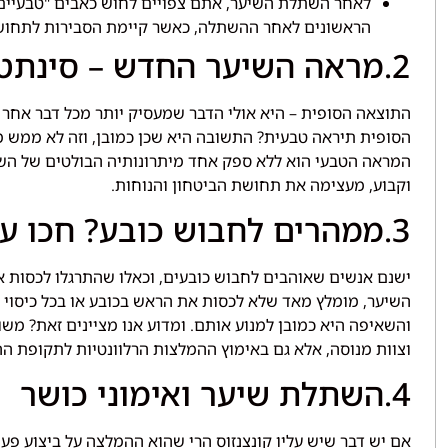
הראשונים לאחר ההשתלה, כאשר קיימת הסבירות לתחושת 
2.מראה השיער החדש – סינתטי או טבעי?
התוצאה הסופית – היא אולי הדבר שמעסיק יותר מכל דבר אחר
הסופית תיראה טבעית? התשובה היא שכן כמובן, וזה לא ממש
המראה הטבעי הוא ללא ספק אחד מיתרונותיה הבולטים של השי
וקבוע, מעצימה את תחושת הביטחון והנוחות.
3.ממהרים לחבוש כובע? חכו עם זה רגע
ישנם אנשים שאוהבים לחבוש כובעים, וכאלו שהתרגלו לכסות
השיער, מומלץ מאד שלא לכסות את הראש בכובע או בכל כיסוי א
והשאיפה היא כמובן למנוע אותם. ומדוע אנו מציינים זאת? מ
וצוות מנוסה, אלא גם באימוץ ההמלצות הרלוונטיות לתקופת ה
4.השתלת שיער ואימוני כושר
אם יש דבר שיש עליו קונצנזוס הרי שהוא ההמלצה על ביצוע פע