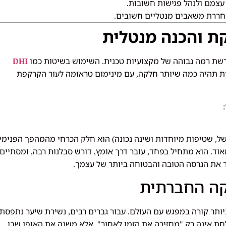
 עצמם ולנהל פגישות חשובות
.
חררת משאבים מנטליים חשובים
.
ת והכנה מנטלית
שת רמה גבוהה של מקצועיות טכנית
השימוש בשיטות כמו
DHI
.
ת תהיה כמה שיותר חלקה
עם מינימום טראומה לעור הקרקפת
,
:
ל
שטיפות מיוחדות ושינה נכונה
הוא חלק הכרחי מהמהפך הפנימי
)
,
אוד
הוא מתחיל בפחד
עובר דרך אומץ
דורש סבלנות רבה
ומסתיים
,
,
,
.
ור את הגרסה הטובה והבטוחה ביותר של עצמך
.
ה החברתית
יותר קורה במפגש עם העולם
עבור גברים רבים
נשירת שיער נתפסת
,
.
חת אינה רק
מחזירה את הזמן לאחור
אלא משנה את האופן שבו
",
"