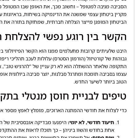
הסביבה מגיבה למטופל – וחשוב מכך
את האופן שבו המטופל מ
,
מקרין ביטחון עצמי שמשנה את הדינמיקה בשיחות
בראיונות ע
,
הביטחון המופגן מייצר הצלחה חברתית
שמחזקת בתורה את הב
,
הקשר בין רוגע נפשי להצלחת 
היבט שלעיתים קרובות מתעלמים ממנו הוא הקשר הפיזיולוגי ב
גבוהות של קורטיזול
הורמון הסטרס
עלולות לעכב תהליכי ריפו
)
(
התקופה שלאחר ההשתלה הוא לא רק עניין של
להרגיש טוב
א
",
"
עצמו בסביבה תומכת ומתרגל סבלנות
יוצר סביבה ביולוגית או
,
הטוב ביותר לשיער החדש
.
טיפים לבניית חוסן מנטלי בת
כדי לצלוח את חודשי ההמתנה הארוכים
מומלץ לאמץ מספר אס
,
תיעוד חודשי
לא יומי
הימנעו מבדיקה אובססיבית של ה
:
,
אחת בחודש והשוו ביניהן – כך תוכלו לראות את ההתקד
שיח פתוח
אל תשמרו את החששות בבטן
שיתוף חברים 
.
: