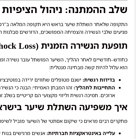
שלב ההמתנה
ניהול הציפיות
:
התקופה שלאחר השתלת שיער בראש היא תקופה המלאה ב
רכ
"
מגיעים שלבי הנשירה והצמיחה הממושכים
הדורשים סבלנות ר
,
תופעת הנשירה הזמנית
(Shock Loss)
כחודש
חודשיים לאחר ההליך
השיער המושתל עובר נשירה זמנ
,
–
הוא עלול להיות קשה מבחינה מנטלית
:
בדידות רגשית
ישנם מטופלים שחווים ירידה במוטיבציה
:
התחייבות לתהליך
זהו המבחן האמיתי
הבנה כי הנשיר
:
:
ארוכים
תמיכה רגשית וליווי מקצועי הם קריטיים בשלב ז
.
איך משפיעה השתלת שיער בישראל
מחקרים רבים מראים כי שיקום אסתטי של השיער מוביל לשיפור
עלייה באינטראקציות חברתיות
אנשים מרגישים בנוח 
: