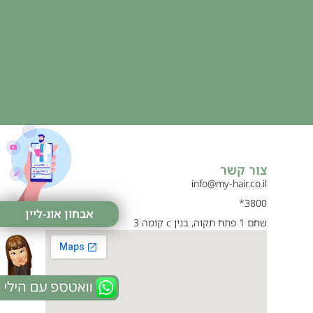
צור קשר
info@my-hair.co.il
3800*
אבחון אונ-ליין
שחם 1 פתח תקוה, בנין c קומה 3