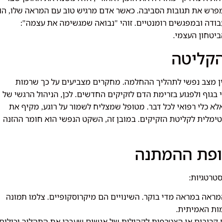
פרש את תגובות הסביבה
כאשר אדם מרגיש טוב עם המראה שלו
הו
,
.
בודה ובמפגשים רומנטיים
זוהי
נבואה שמגשימה את עצמה
":
"
.
יטחון העצמי
.
הקליטה
ין מצב נפשי לתהליך ההחלמה
מחקרים מצביעים על כך שרמות
.
י בגוף ולפגוע בזרימת הדם לזקיקים החדשים
לכן
הניהול הרגשי של
,
.
לא כלי רפואי לכל דבר
מטופל שמצליח לשמור על רוגע
מקיף את
,
.
פטימלית לקליטת הזקיקים
במובן זה
השקט הנפשי הוא חומר ההזנה
,
.
קופת ההמתנה
טרטגיות
:
מראה במראה מדי בוקר
השינויים הם מיקרוסקופיים
צלמו תמונה
.
.
מות האמיתית
.
קרובים או הצטרפות לקהילות של אנשים שעברו את התהליך יכולים