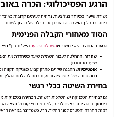
הרגע הפסיכולוגי
הכרה באובד
:
נשירת שיער
במיוחד בגיל צעיר
נחווית לעיתים קרובות כאובדן 
,
,
ביותר בתהליך הוא הכרה באובדן זה וקבלה של הרצון לשנות
.
הסוד מאחורי הקבלה הפנימית
הטעות הנפוצה היא לחשוב ש
השתלת השיער
היא
תיקון
חיצונ
"
"
שחרור
ההחלטה לעבור השתלת שיער משחררת את האנרג
:
שיער מתוחכם
).
אופטימיות
ההבנה שקיים פתרון קבוע מעניקה תקווה ו
:
רמה גבוהה של מוטיבציה ורוגע תורמת להצלחת ההליך ול
בחירת השיטה ככלי רגשי
גם לבחירת הטכניקה יש השלכות רגשיות
הבחירה בטכניקות מ
.
ביטחון גבוהה יותר באשר לדיוק
למינימום צלקות ולתוצאה הט
,
רמות החרדה והסטרס לפני ההליך
הרי
כשמדובר במראה הרא
,
.