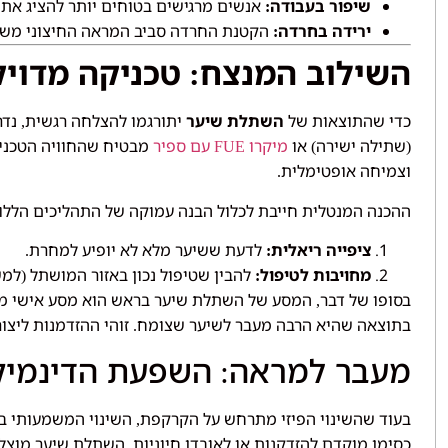
שיפור בעבודה
אנשים מרגישים בטוחים יותר להציג את
:
ירידה בחרדה
הקטנת החרדה סביב המראה החיצוני מש
:
השילוב המנצח
טכניקה מדויק
:
כדי שהתוצאות של
השתלת שיער
יתורגמו להצלחה רגשית
נדר
,
שתילה ישירה
או
מיקרו
עם ספיר
מבטיח שהחוויה הטכני
FUE
)
(
וצמיחה אופטימלית
.
ההכנה המנטלית חייבת לכלול הבנה עמוקה של התהליכים הללו
ציפייה ריאלית
לדעת ששיער מלא לא יופיע למחרת
.
:
מחויבות לטיפול
להבין שטיפול נכון באזור המושתל
למש
(
:
בסופו של דבר
המסע של השתלת שיער בראש הוא מסע אישי מ
,
בתוצאה שהיא הרבה מעבר לשיער שצומח
זוהי ההזדמנות ליצ
.
מעבר למראה
השפעת הדינמיק
:
בעוד שהשינוי הפיזי מתרחש על הקרקפת
השינוי המשמעותי ב
,
כסימן מוקדם להזדקנות או לאובדן חיוניות
השתלת שיער מוצל
.