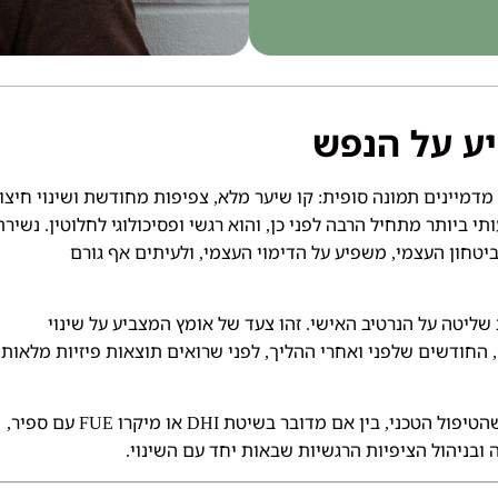
ע על הנפש
מדמיינים תמונה סופית
קו שיער מלא
צפיפות מחודשת ושינוי חיצונ
,
:
י ביותר מתחיל הרבה לפני כן
והוא רגשי ופסיכולוגי לחלוטין
נשירת
.
,
יטחון העצמי
משפיע על הדימוי העצמי
ולעיתים אף גורם
,
,
ליטה על הנרטיב האישי
זהו צעד של אומץ המצביע על שינוי
.
החודשים שלפני ואחרי ההליך
לפני שרואים תוצאות פיזיות מלאות
,
,
,
הטיפול הטכני
בין אם מדובר בשיטת
או מיקרו
עם ספיר
,
FUE
DHI
,
בניהול הציפיות הרגשיות שבאות יחד עם השינוי
.