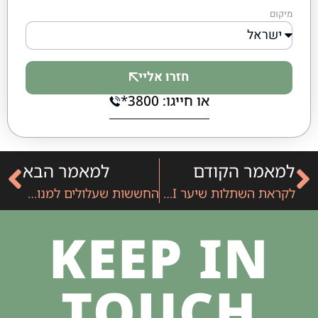
מיקום
חזרו אליי
או חייגו: 3800*
למאמר הקודם
למאמר הבא
לקראת השתלות שיער DHI – איך הופכים מתח שלילי להתרגשות חיובית?
החששות שעלולים למנוע מנשים לבצע השתלות שיער נשים
KEEP IN
TOUCH