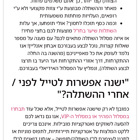
הצוות) קצר יותר, כך אתם משלמים פחות.
מאחר וההשתלה מבוצעת ע"י צוות מקצועי ולא ע"י
רופאים, העלויות פוחתות משמעותית
וכמה כסף תוכלו לחסוך? אולי תופתעו, אך עלות
השתלות שיער בחו"ל
מוצעות לכם בחצי מחיר!
אז איזה מסלול השתלה מתאים לכם? עם מענה על מספר
שאלות קצרות, נוכל לבצע בעבורכם אבחון אונליין! אנו
נלמד לעומק את כל מאפייניכם (מהשנה בה החלה
ההתקרחות, דרך אזורי ההתקרחות ועד היעד בו תרצו
לבצע השתלה), ונמליץ על המסלול האידיאלי בעבורכם.
"ישנה אפשרות לטייל לפני /
אחרי ההשתלה?"
כמובן! לא רק שישנה אפשרות לטייל, אלא שכל עוד
תבחרו
במסלול המהיר או במסלול ה-VIP
, אנו גם נדאג לכם
להסעה לשווקים ואטרקציות מובילות. אינכם צריכים
ללקט המלצות על אטרקציות תיירותיות, לתפוס מוניות או
לתכנן לעצמכם לו"ז השתלה/חופשה – אנחנו דואגים לכל!