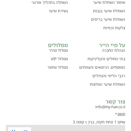
שימור השתלת שיער
השתלה בתהליך אורגני
השתלת שיער בגבות
נשירת שיער
השתלת שיער בריסים
צלקות וכוויות
על מיי הייר
מסלולים
הנהלת החברה
מסלול מהיר
בתי החולים והקליניקות
מסלול VIP
המומחים, הרופאים והצוותים
מסלול שימור
רכבי הליווי והטיולים
השתלת שיער המלצות
צור קשר
info@my-hair.co.il
3800*
שחם 1 פתח תקוה, בנין c קומה 3