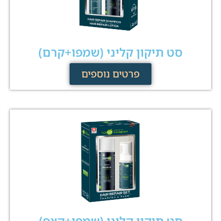
סט תיקון קליני (שמפו+קרם)
פרטים נוספים
סט תיקון קליני (שמפו+קצף)