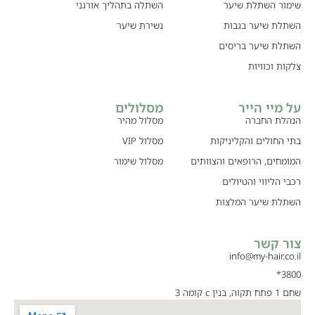
שימור השתלת שיער
השתלה בתהליך אורגני
השתלת שיער בגבות
נשירת שיער
השתלת שיער בריסים
צלקות וכוויות
על מיי הייר
מסלולים
הנהלת החברה
מסלול מהיר
בתי החולים והקליניקות
מסלול VIP
המומחים, הרופאים והצוותים
מסלול שימור
רכבי הליווי והטיולים
השתלת שיער המלצות
צור קשר
info@my-hair.co.il
3800*
שחם 1 פתח תקוה, בנין c קומה 3