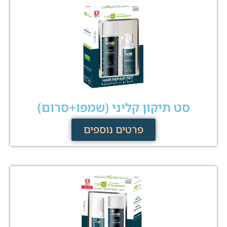
סט תיקון קליני (שמפו+סרום)
פרטים נוספים