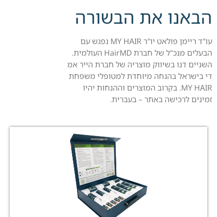
ה
ב
א
נ
ו
א
ת
ה
ב
ש
ו
ר
ה
עו"ד ריימן פולאט יו"ר MY HAIR נפגש עם
הבעלים מנכ"ל של חברת HairMD העולמית.
השניים דנו בשיווק מוצריה של חברת הייר אמ
די בישראל בהנחה מיוחדת למטופלי משפחת
MY HAIR. בקרוב המוצרים וההנחות יהיו
זמינים לרכישה באתר – בעברית.