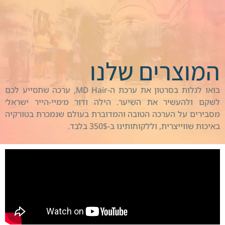
המוצרים שלנו
בואו לגלות בסרטון את ערכת ה-MD Hair, ערכה שתסייע לכם
לשקם ולהעשיר את השיער. הילה ודור מ׳מיי-הייר ישראל׳
מסבירים על הערכה הטובה והמדוברת בעולם שנמכרת בטורקיה
באיכות שווייצרית, וללקוחותינו ב-350$ בלבד.